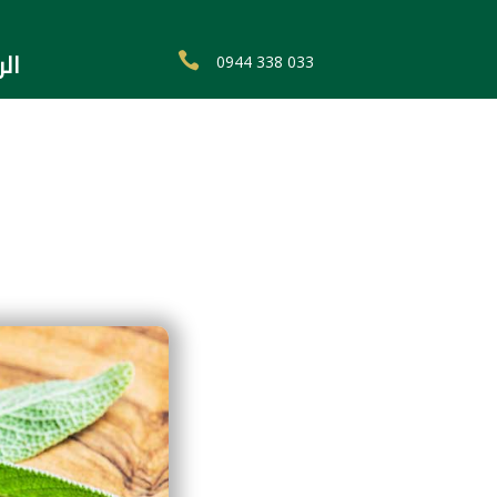
ال

0944 338 033