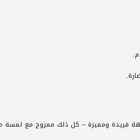
م.
رة.
ة فريدة ومميزة – كل ذلك ممزوج مع لمسة من 