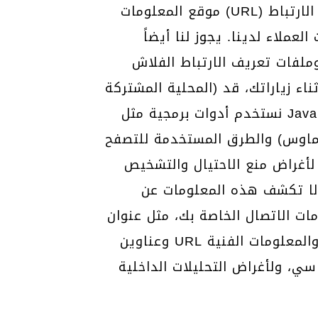
موقع المعلومات (URL) إلى ومن خلال ومن موقعنا الإلكتروني والذي قد يتضمن التاريخ والوقت، رقم ملف تعريف الارتباط
ملاء لدينا. يجوز لنا أيضاً
الفلاش (المعروفة أيضاً باسم كائنات Flash
المحلية المشتركة) أو بيانات مماثلة على أجزاء معينة من موقعنا على الويب لمنع الاحتيال ولأغراض أخرى – أثناء زياراتك، قد
نستخدم أدوات برمجية مثل JavaScript لقياس وجمع معلومات الجلسة بما في ذلك أوقات استجابة الصفحة وأخطاء التنزيل
الماوس) والطرق المستخدمة للتصفح
لأغراض منع الاحتيال والتشخيص
. لا تكشف هذه المعلومات عن
 عنوان IP وخصائص الجهاز ونظام التشغيل وتفضيلات اللغة
وعناوين URL المرجعية واسم الجهاز والبلد والموقع ومعلومات حول من ومتى يتم استخدام معلوماتنا والمعلومات الفنية
ي، ولأغراض التحليلات الداخلية