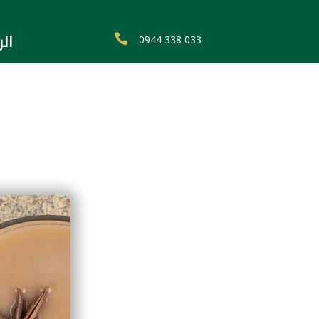
ال

0944 338 033